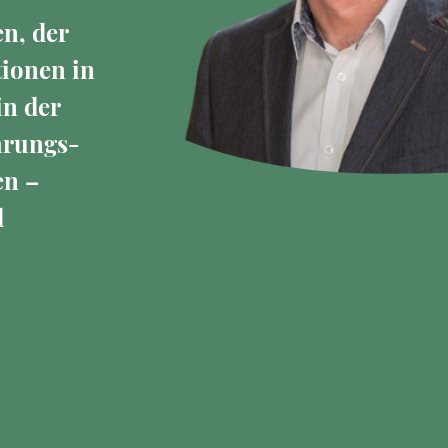
n, der
tionen in
n der
hrungs-
en –
d