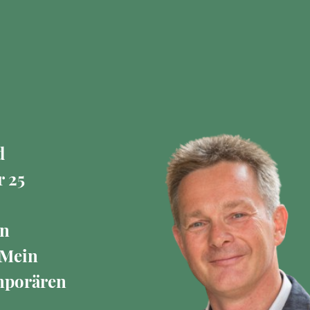
d
r 25
in
 Mein
emporären