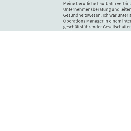
Meine berufliche Laufbahn verbind
Unternehmensberatung und leiten
Gesundheitswesen. Ich war unter
Operations Manager in einem inte
geschäftsführender Gesellschafter
sowie in Geschäftsführungs- und L
und Pflegeorganisationen tätig. E
Transformations- und Digitalisier
Organisationen verantwortet.
Erfahren Sie mehr